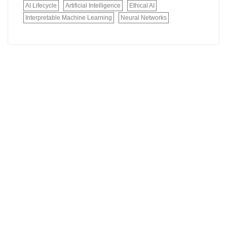
AI Lifecycle
Artificial Intelligence
Ethical AI
Interpretable Machine Learning
Neural Networks
Somos especialistas en soluciones de automatización industrial