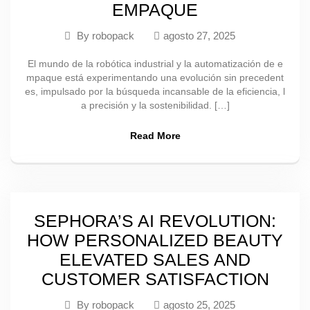
EMPAQUE
By
robopack
agosto 27, 2025
El mundo de la robótica industrial y la automatización de e
mpaque está experimentando una evolución sin precedent
es, impulsado por la búsqueda incansable de la eficiencia, l
a precisión y la sostenibilidad. […]
Read More
SEPHORA’S AI REVOLUTION:
HOW PERSONALIZED BEAUTY
ELEVATED SALES AND
CUSTOMER SATISFACTION
By
robopack
agosto 25, 2025