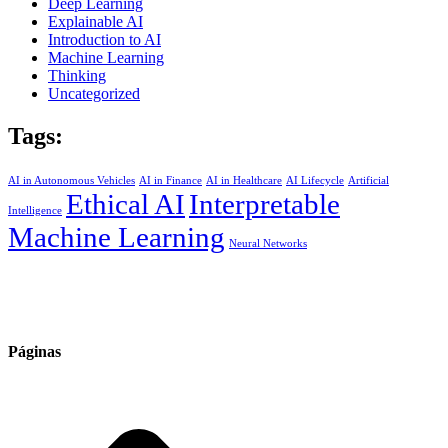
Deep Learning
Explainable AI
Introduction to AI
Machine Learning
Thinking
Uncategorized
Tags:
AI in Autonomous Vehicles
AI in Finance
AI in Healthcare
AI Lifecycle
Artificial
Ethical AI
Interpretable
Intelligence
Machine Learning
Neural Networks
Somos especialistas en soluciones de automatización industrial
Páginas