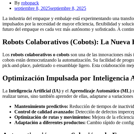
By
robopack
septiembre 8, 2025
septiembre 8, 2025
La industria del empaque y embalaje está experimentando una transfor
impulsados por la necesidad de mayor eficiencia, flexibilidad y soluc
futuro del empaque es cada vez más autónomo y sofisticado. A conti
Robots Colaborativos (Cobots): La Nueva
Los
robots colaborativos o cobots
son una de las innovaciones más i
cobots están democratizando la automatización. Su facilidad de progr
pick-and-place, paletizado o ensamblaje ligero. Esta colaboración mejo
Optimización Impulsada por Inteligencia A
La
Inteligencia Artificial (IA)
y el
Aprendizaje Automático (ML)
s
realizar tareas, sino también aprender de ellas, adaptarse a variacione
Mantenimiento predictivo:
Reducción de tiempos de inactivida
Control de calidad avanzado:
Detección de defectos impercep
Optimización de rutas y movimientos:
Mejora de la eficiencia
Adaptación a diferentes productos:
Cambio rápido de configu