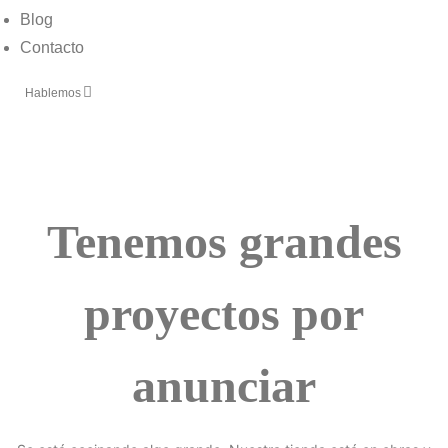
Blog
Contacto
Hablemos
Tenemos grandes
proyectos por
anunciar