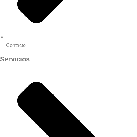
Contacto
Servicios