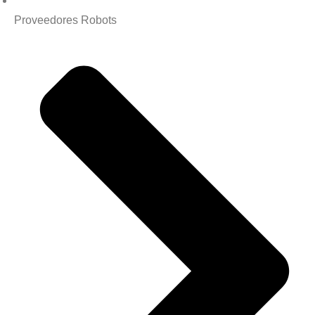
Proveedores Robots