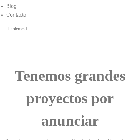
Blog
Contacto
Hablemos
Tenemos grandes
proyectos por
anunciar